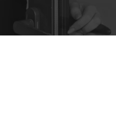
Nous trouver
Nom :
Les Cinq Sens
Adresse :
20, Rue Edouard Adam
34340
Marseillan
Numéro de Siret :
81473119600014
Pour les mentions relatives à l'utilisation du service et à la
protection des données personnelles, merci de vous reporter
aux
CGU de Planity
.